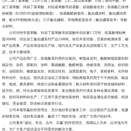
2,6-二叔丁基苯酚、2,4,6-三叔丁基苯酚、2,4-二叔戊基苯酚、6-叔丁基间甲酚、邻
叔丁基苯酚、间叔丁基苯酚、对枯基苯酚等烷基酚；烷基酚催化剂；烷基酚乙炔增
粘树脂（KORESIN超级增粘树脂）、烷基酚醛树脂等；氮化硼涂料、氮化硼润滑
棒、耐火纤维糊(耐火泥)、六方氮化硼粉、导电陶瓷蒸发舟（氮化硼蒸发舟）等耐
火材料。
公司对特辛基苯酚、对叔丁基苯酚等烷基酚年供应量1.5万吨，烷基酚增粘树
脂5000吨，综合加工氮化硼系列产品1500吨。依托丰富经验，完善的检测体系，确
保产品质量。产品采用连续生产线，现代化生产设备及先进精馏工艺，生产工艺先
进，技术力量雄厚。
公司产品应用广泛，烷基酚系列用作抗氧剂、树脂改进剂、酚醛树脂阻聚剂和
稳定剂、农药、胶黏剂、涂料、聚碳酸酯、酚醛树脂、绝缘清漆、润滑油、纺织助
剂、油田助剂、橡胶硫化剂、表面活性剂、油墨固着剂、电子、香精香料、光学材
料和光纤、化妆品、医药及石油化工等领域；增粘树脂系列用于子午线轮胎、输送
带、电缆、磨具磨料、铸造行业制备覆膜砂等；耐火材料系列用于铸造辅助材料，
提升铝，铜，锌合金熔炼铸造质量等；复合陶瓷系列可满足各种金属化薄膜、纸
张、纺织等材料的生产，广泛用于真空镀包装材料、电容器金属化真空镀膜、纸张
镀铝、烫金镀层、防伪标识蒸镀等行业。
公司本着双赢的经营理念，充分做好售后服务工作，以过硬的产品质量，低廉
的销售价格，优的售后服务，赢得了广阔的市场，深受广大用户的好评。
公司秉承“诚信、专业、合作、共赢”的经营理念、强调以人为本，以市场为导
向、为广大客户提供适合不同需求的解决方案。