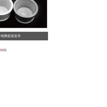
导电陶瓷蒸发舟
：
1
/1
页