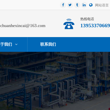
网站语言
热线电话
13953370669
chuanhexincai@163.com
关于我们
联系我们