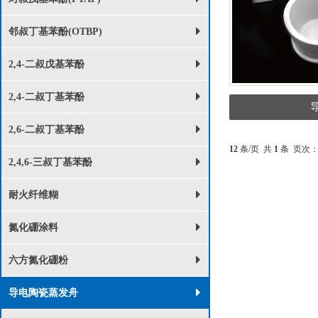
邻叔丁基苯酚(OTBP)
2,4-二叔戊基苯酚
2,4-二叔丁基苯酚
2,6-二叔丁基苯酚
12
条/页 共
1
条 页次
2,4,6-三叔丁基苯酚
耐火纤维糊
氮化硼涂料
六方氮化硼粉
导电陶瓷蒸发舟