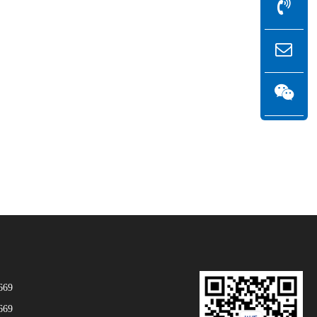
669
669