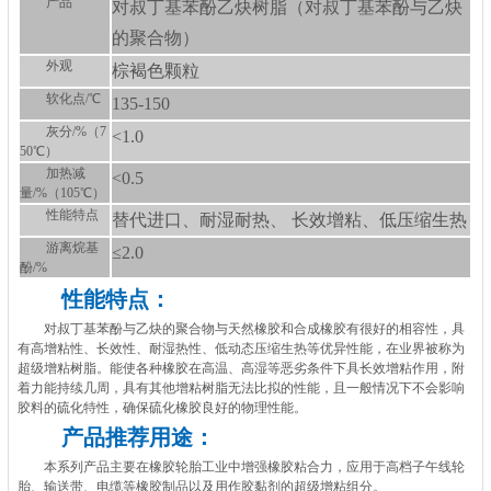
产品
对叔丁基苯酚乙炔树脂（对叔丁基苯酚与乙炔
的聚合物）
外观
棕褐色颗粒
软化点/℃
135-150
灰分/%（7
<1.0
50℃）
加热减
<0.5
量/%（105℃）
性能特点
替代进口、耐湿耐热、 长效增粘、低压缩生热
游离烷基
≤2.0
酚/%
性能特点：
对叔丁基苯酚与乙炔的聚合物与天然橡胶和合成橡胶有很好的相容性，具
有高增粘性、长效性、耐湿热性、低动态压缩生热等优异性能，在业界被称为
超级增粘树脂。能使各种橡胶在高温、高湿等恶劣条件下具长效增粘作用，附
着力能持续几周，具有其他增粘树脂无法比拟的性能，且一般情况下不会影响
胶料的硫化特性，确保硫化橡胶良好的物理性能。
产品推荐用途：
本系列产品主要在橡胶轮胎工业中增强橡胶粘合力，应用于高档子午线轮
胎、输送带、电缆等橡胶制品以及用作胶黏剂的超级增粘组分。