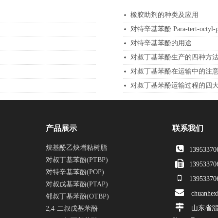
橡胶助剂的种类及应用
对特辛基苯酚 Para-tert-octyl
对特辛基苯酚的用途
对叔丁基苯酚生产的四种方
对叔丁基苯酚在运输中的注
对叔丁基苯酚运输过程的四
产品展示
联系我们
烷基酚乙炔增粘树脂
13953370
对叔丁基苯酚(PTBP)
13953370
对特辛基苯酚(POP)
13953370
对叔戊基苯酚(PTAP)
chuanhex
邻叔丁基苯酚(OTBP)
山东省淄
2,4-二叔戊基苯酚