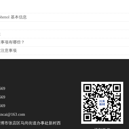
-phenol 基本信息
法
意事项有哪些？
大注意事项
669
669
669
incai@163.com
博市张店区马尚街道办事处新村西