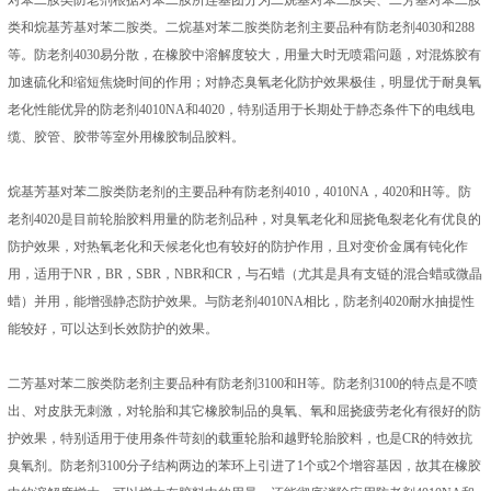
对苯二胺类防老剂根据对苯二胺所连基团分为二烷基对苯二胺类、二芳基对苯二胺
类和烷基芳基对苯二胺类。二烷基对苯二胺类防老剂主要品种有防老剂4030和288
等。防老剂4030易分散，在橡胶中溶解度较大，用量大时无喷霜问题，对混炼胶有
加速硫化和缩短焦烧时间的作用；对静态臭氧老化防护效果极佳，明显优于耐臭氧
老化性能优异的防老剂4010NA和4020，特别适用于长期处于静态条件下的电线电
缆、胶管、胶带等室外用橡胶制品胶料。
烷基芳基对苯二胺类防老剂的主要品种有防老剂4010，4010NA，4020和H等。防
老剂4020是目前轮胎胶料用量的防老剂品种，对臭氧老化和屈挠龟裂老化有优良的
防护效果，对热氧老化和天候老化也有较好的防护作用，且对变价金属有钝化作
用，适用于NR，BR，SBR，NBR和CR，与石蜡（尤其是具有支链的混合蜡或微晶
蜡）并用，能增强静态防护效果。与防老剂4010NA相比，防老剂4020耐水抽提性
能较好，可以达到长效防护的效果。
二芳基对苯二胺类防老剂主要品种有防老剂3100和H等。防老剂3100的特点是不喷
出、对皮肤无刺激，对轮胎和其它橡胶制品的臭氧、氧和屈挠疲劳老化有很好的防
护效果，特别适用于使用条件苛刻的载重轮胎和越野轮胎胶料，也是CR的特效抗
臭氧剂。防老剂3100分子结构两边的苯环上引进了1个或2个增容基因，故其在橡胶