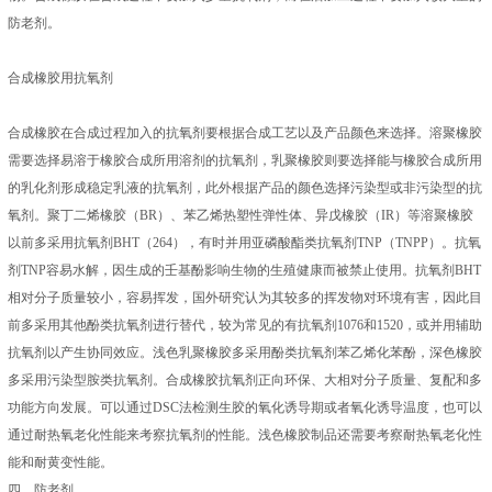
防老剂。
合成橡胶用抗氧剂
合成橡胶在合成过程加入的抗氧剂要根据合成工艺以及产品颜色来选择。溶聚橡胶
需要选择易溶于橡胶合成所用溶剂的抗氧剂，乳聚橡胶则要选择能与橡胶合成所用
的乳化剂形成稳定乳液的抗氧剂，此外根据产品的颜色选择污染型或非污染型的抗
氧剂。聚丁二烯橡胶（BR）、苯乙烯热塑性弹性体、异戊橡胶（IR）等溶聚橡胶
以前多采用抗氧剂BHT（264），有时并用亚磷酸酯类抗氧剂TNP（TNPP）。抗氧
剂TNP容易水解，因生成的壬基酚影响生物的生殖健康而被禁止使用。抗氧剂BHT
相对分子质量较小，容易挥发，国外研究认为其较多的挥发物对环境有害，因此目
前多采用其他酚类抗氧剂进行替代，较为常见的有抗氧剂1076和1520，或并用辅助
抗氧剂以产生协同效应。浅色乳聚橡胶多采用酚类抗氧剂苯乙烯化苯酚，深色橡胶
多采用污染型胺类抗氧剂。合成橡胶抗氧剂正向环保、大相对分子质量、复配和多
功能方向发展。可以通过DSC法检测生胶的氧化诱导期或者氧化诱导温度，也可以
通过耐热氧老化性能来考察抗氧剂的性能。浅色橡胶制品还需要考察耐热氧老化性
能和耐黄变性能。
四、防老剂