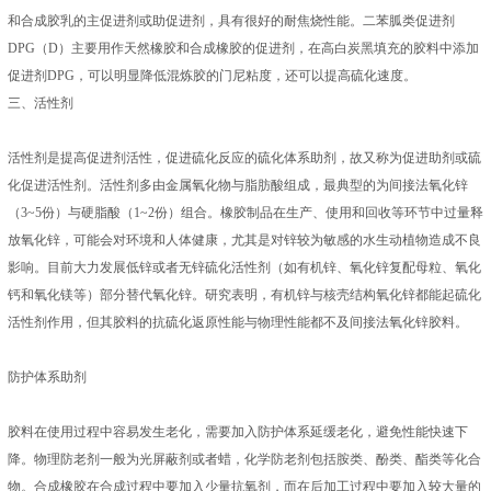
和合成胶乳的主促进剂或助促进剂，具有很好的耐焦烧性能。二苯胍类促进剂
DPG（D）主要用作天然橡胶和合成橡胶的促进剂，在高白炭黑填充的胶料中添加
促进剂DPG，可以明显降低混炼胶的门尼粘度，还可以提高硫化速度。
三、活性剂
活性剂是提高促进剂活性，促进硫化反应的硫化体系助剂，故又称为促进助剂或硫
化促进活性剂。活性剂多由金属氧化物与脂肪酸组成，最典型的为间接法氧化锌
（3~5份）与硬脂酸（1~2份）组合。橡胶制品在生产、使用和回收等环节中过量释
放氧化锌，可能会对环境和人体健康，尤其是对锌较为敏感的水生动植物造成不良
影响。目前大力发展低锌或者无锌硫化活性剂（如有机锌、氧化锌复配母粒、氧化
钙和氧化镁等）部分替代氧化锌。研究表明，有机锌与核壳结构氧化锌都能起硫化
活性剂作用，但其胶料的抗硫化返原性能与物理性能都不及间接法氧化锌胶料。
防护体系助剂
胶料在使用过程中容易发生老化，需要加入防护体系延缓老化，避免性能快速下
降。物理防老剂一般为光屏蔽剂或者蜡，化学防老剂包括胺类、酚类、酯类等化合
物。合成橡胶在合成过程中要加入少量抗氧剂，而在后加工过程中要加入较大量的