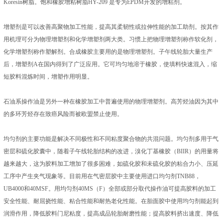
Koresin树脂。饱和橡胶增粘树脂HY-209 是专为EPDM开发的增粘剂。
增塑剂是可以改善高聚物加工性能，提高其柔韧性或拉伸性能的加工助剂。按其作
用机理可分为物理增塑剂和化学增塑剂两大类。习惯上把物理增塑剂称作软化剂，
化学增塑剂称作塑解剂。合成橡胶主要用的是物理增塑剂。子午线轮胎大量生产
后，增塑剂A在国内得到了广泛应用。它可均匀地溶于橡胶，使填料快速混入，缩
短胶料混炼时间，增塑作用明显。
石油系操作油是另外一种在橡胶加工中普遍使用的物理增塑剂。高芳烃油因为其中
的多环芳烃存在致癌风险而被欧盟禁止使用。
均匀剂的主要功能是解决不同极性和不同粘度聚合物的共混问题。均匀剂多用于气
密层和硫化胶囊中，随着子午线轮胎结构的改进，溴化丁基橡胶（BIIR）的用量将
越来越大，这为胶料加工增加了很多困难，如硫化胶和未硫化胶的粘合力小、压延
工序中产生夹气现象等。目前用在气密层胶中主要使用进口均匀剂TNB88，
UB4000和40MSF。用均匀剂40MS（F）全部或部分取代操作油可提高胶料的加工
安全性能、耐屈挠性能、粘合性能和耐热老化性能。在胎面胶中使用均匀剂能起到
润滑作用，降低胶料门尼粘度，提高成品轮胎耐磨性能；提高胶料挤出速度、降低