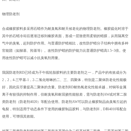
物理防老剂
合成橡胶胶料多采用石蜡作为耐臭氧和耐天候老化的物理防老剂。橡胶硫化时溶于
其中的石蜡冷却后逐渐迁移到橡胶表面，形成一层致密而柔韧的蜡膜，从而隔离空
气中的臭氧，起到防护作用。与普通防护蜡相比，改性防护蜡分子结构中拥有多种
官能团（如羧基、羟基等）。改性防护蜡的防护能力比普通防护蜡高1.5~3倍。使
用改性防护蜡可以减小抗臭氧剂用量。
我国防老剂RD已经成为子午线轮胎胶料的主要防老剂之一，产品中的有效成分为
2，2，4-三甲基-1，2-二氢化喹啉的二、三、四聚体，特别是二聚体防老化性能极
好，因此应尽量提高二聚体的含量。防老剂RD耐热氧老化性能卓越，对铜等金属
离子有较强的抑制作用，但耐臭氧和耐屈挠性能较差，需与防老剂AW或对苯二胺
类防老剂（防老剂4020）等配合使用。防老剂AW可以防止橡胶制品由臭氧引起的
龟裂，特别适用于动态条件下使用的橡胶制品胶料，与防老剂H，D和4010等配合
使用，可增强其效能。