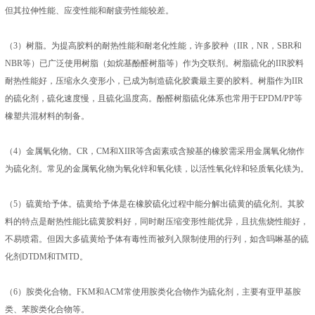
但其拉伸性能、应变性能和耐疲劳性能较差。
（3）树脂。为提高胶料的耐热性能和耐老化性能，许多胶种（IIR，NR，SBR和
NBR等）已广泛使用树脂（如烷基酚醛树脂等）作为交联剂。树脂硫化的IIR胶料
耐热性能好，压缩永久变形小，已成为制造硫化胶囊最主要的胶料。树脂作为IIR
的硫化剂，硫化速度慢，且硫化温度高。酚醛树脂硫化体系也常用于EPDM/PP等
橡塑共混材料的制备。
（4）金属氧化物。CR，CM和XIIR等含卤素或含羧基的橡胶需采用金属氧化物作
为硫化剂。常见的金属氧化物为氧化锌和氧化镁，以活性氧化锌和轻质氧化镁为。
（5）硫黄给予体。硫黄给予体是在橡胶硫化过程中能分解出硫黄的硫化剂。其胶
料的特点是耐热性能比硫黄胶料好，同时耐压缩变形性能优异，且抗焦烧性能好，
不易喷霜。但因大多硫黄给予体有毒性而被列入限制使用的行列，如含吗啉基的硫
化剂DTDM和TMTD。
（6）胺类化合物。FKM和ACM常使用胺类化合物作为硫化剂，主要有亚甲基胺
类、苯胺类化合物等。