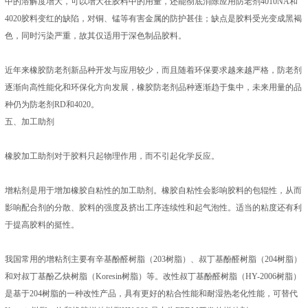
中的溶解度增大，可以增大在胶料中的用量，还能彻底消除应用防老剂4010NA和
4020胶料变红的缺陷，对铜、锰等有害金属的防护甚佳；缺点是胶料受光变成黑褐
色，同时污染严重，故其仅适用于深色制品胶料。
近年来橡胶防老剂新品种开发与应用较少，而且随着环保要求越来越严格，防老剂
逐渐向高性能化和环保化方向发展，橡胶防老剂品种逐渐趋于集中，未来用量的品
种仍为防老剂RD和4020。
五、加工助剂
橡胶加工助剂对于胶料只起物理作用，而不引起化学反应。
增粘剂是用于增加橡胶自粘性的加工助剂。橡胶自粘性会影响胶料的包辊性，从而
影响配合剂的分散、胶料的强度及挤出工序连续性和起气泡性。适当的粘度还有利
于提高胶料的挺性。
我国常用的增粘剂主要有辛基酚醛树脂（203树脂）、叔丁基酚醛树脂（204树脂）
和对叔丁基酚乙炔树脂（Koresin树脂）等。改性叔丁基酚醛树脂（HY-2006树脂）
是基于204树脂的一种改性产品，具有更好的粘合性能和耐湿热老化性能，可替代