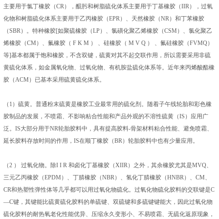
主要用于氯丁橡胶（CR），醌肟和树脂硫化体系主要用于丁基橡胶（IIR），过氧
化物和树脂硫化体系主要用于乙丙橡胶（EPR）、天然橡胶（NR）和丁苯橡胶
（SBR）。特种橡胶[如聚硫橡胶（LP）、氯磺化聚乙烯橡胶（CSM）、氯化聚乙
烯橡胶（CM）、氟橡胶（ F K M ） 、硅橡胶（ M V Q ） 、氟硅橡胶（FVMQ）
等]基本都属于饱和橡胶，不含双键，硫黄对其不起交联作用，所以需要采用非硫
黄硫化体系，如金属氧化物、过氧化物、有机胺盐硫化体系等。近年来丙烯酸酯橡
胶（ACM）已基本采用硫黄硫化体系。
（1）硫黄。普通粉末硫黄是橡胶工业最常用的硫化剂。随着子午线轮胎和彩色橡
胶制品的发展，不喷霜、不影响粘合性能和产品外观的不溶性硫黄（IS）应用广
泛。IS大部分用于NR轮胎胶料中，具有提高胶料-骨架材料粘合性能、避免喷霜、
延长胶料存放时间的作用，IS在顺丁橡胶（BR）轮胎胶料中也有少量应用。
（2 ） 过氧化物。除I I R 和卤化丁基橡胶（XIIR）之外，其余橡胶尤其是MVQ、
三元乙丙橡胶（EPDM）、丁腈橡胶（NBR）、氢化丁腈橡胶（HNBR）、CM、
CR和热塑性弹性体等几乎都可以用过氧化物硫化。过氧化物硫化胶料的交联键是C
—C键，其键能比硫黄硫化胶料的单硫键、双硫键和多硫键键能大，因此过氧化物
硫化胶料的耐热氧老化性能优异、压缩永久变形小、不易喷霜、无硫化返原现象，