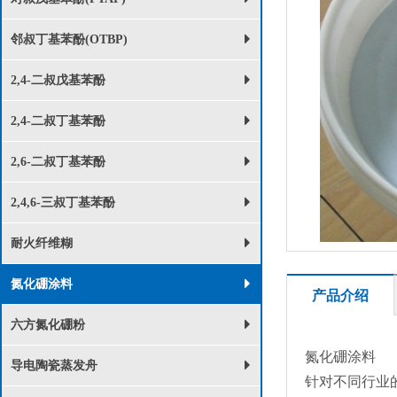
邻叔丁基苯酚(OTBP)
2,4-二叔戊基苯酚
2,4-二叔丁基苯酚
2,6-二叔丁基苯酚
2,4,6-三叔丁基苯酚
耐火纤维糊
氮化硼涂料
产品介绍
六方氮化硼粉
氮化硼涂料
导电陶瓷蒸发舟
针对不同行业