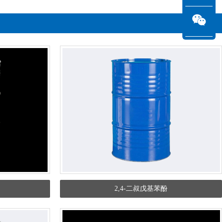
2,4-二叔戊基苯酚