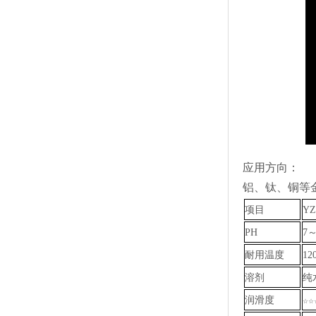
应用方向：
铝、钛、铜等
项目
YZ
PH
7～
耐用温度
12
溶剂
纯
润滑度
☆☆