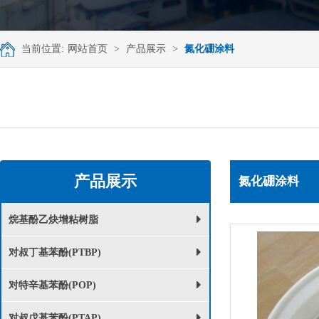
当前位置:
网站首页
>
产品展示
>
氮化硼涂料
产品展示
氮化硼涂料
烷基酚乙炔增粘树脂
对叔丁基苯酚(PTBP)
对特辛基苯酚(POP)
对叔戊基苯酚(PTAP)