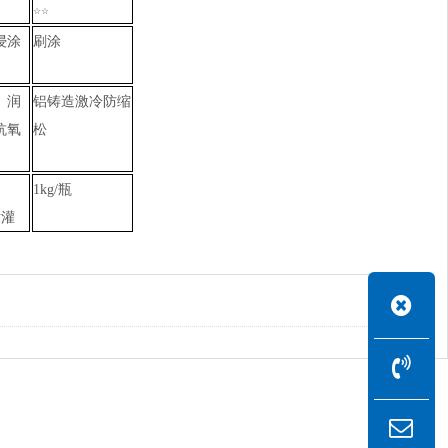
☆☆
浸涂
刷涂
、润
铝铸造激冷防缩
抗氧
松
1kg/瓶
喷灌