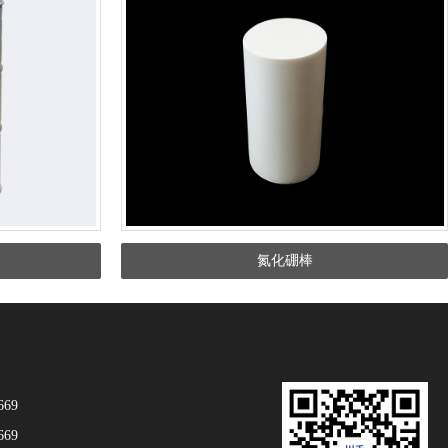
氮化硼棒
669
669